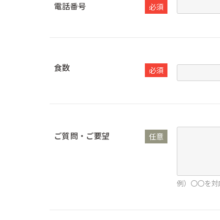
電話番号
必須
食数
必須
ご質問・ご要望
任意
例）〇〇を対