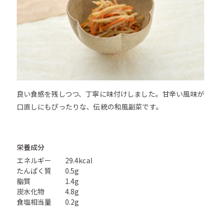
良い食感を残しつつ、丁寧に味付けしました。甘辛い風味が
口直しにもぴったりな、伝統の和風副菜です。
栄養成分
エネルギー
29.4kcal
たんぱく質
0.5g
脂質
1.4g
炭水化物
4.8g
食塩相当量
0.2g