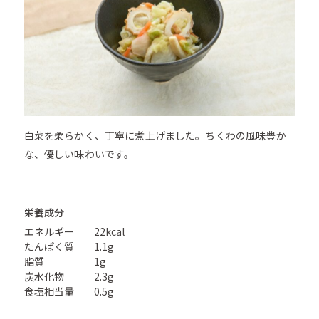
白菜を柔らかく、丁寧に煮上げました。ちくわの風味豊か
な、優しい味わいです。
栄養成分
エネルギー
22kcal
たんぱく質
1.1g
脂質
1g
炭水化物
2.3g
食塩相当量
0.5g