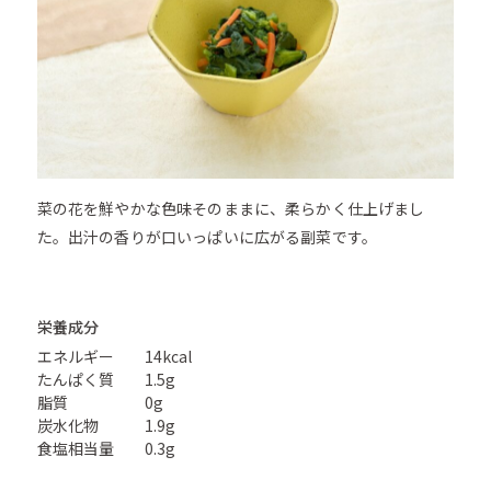
菜の花を鮮やかな色味そのままに、柔らかく仕上げまし
た。出汁の香りが口いっぱいに広がる副菜です。
栄養成分
エネルギー
14kcal
たんぱく質
1.5g
脂質
0g
炭水化物
1.9g
食塩相当量
0.3g