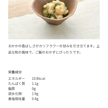
おかかの香ばしさがカリフラワーの甘みを引き立てます。上
品な和の風味で、ご飯のおかずにぴったりです。
栄養成分
エネルギー
10.8kcal
たんぱく質
1.1g
脂質
0g
炭水化物
1.9g
食塩相当量
0.4g