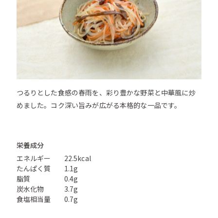
つるりとした食感の春雨を、彩り豊かな野菜と中華風に炒
めました。コク深い旨みが広がる本格的な一品です。
栄養成分
エネルギー
22.5kcal
たんぱく質
1.1g
脂質
0.4g
炭水化物
3.7g
食塩相当量
0.7g