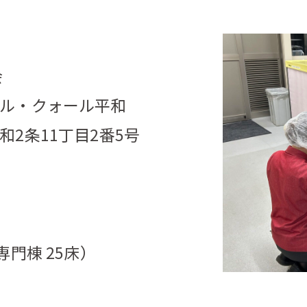
会
ル・クォール平和
2条11丁目2番5号
専門棟 25床）