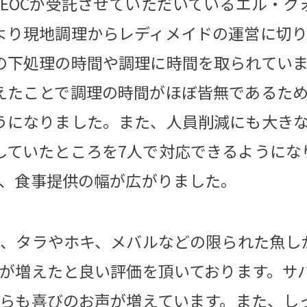
LEOCが受託させていただいているエル・クォ
より現地調理からレディメイドの運営に切
の下処理の時間や調理に時間を取られてい
えたことで調理の時間がほぼ皆無であるた
うになりました。また、人員削減にも大き
していたところを
7
人で対応
できるようにな
、食事提供の幅が広がりました。
、タラやホキ、メバルなどの限られた魚し
が増えた
と良い評価を頂いております。サ
らも喜びのお声が増えています。また、
し